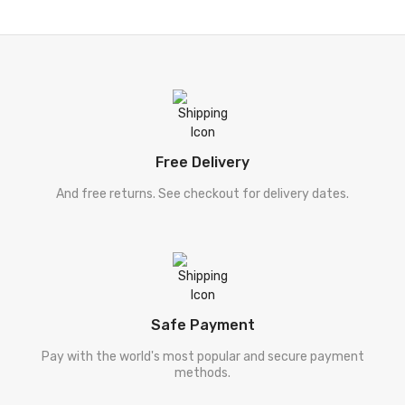
[ احمد راہی ]
Ahmad Rahi
[ زاہدہ حنا ]
Zahida Hina
[ ڈیل کارنگی ]
Deel Karneegi
[ فلسفہ ]
Falsafa
Free Delivery
[ دیگر موضوعات ]
Digar Mozooat
And free returns. See checkout for delivery dates.
[ سفر نامہ ]
Safar Nama
[ طنزو مزاح ]
Tanz-O-Mizah
[ شخصی خاکہ ]
Shakhsi Khaqa
Safe Payment
[ پنجابی کلام ]
Punjabi Kalam
Pay with the world's most popular and secure payment
methods.
[ نامور شعراکا کلام ]
Shayari