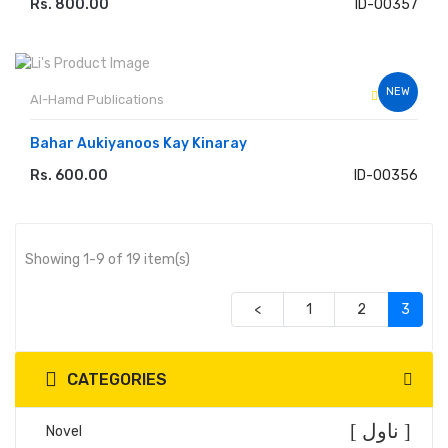
Rs. 800.00
ID-00357
ADD TO CART
NEW
Al-Hamd Publications
Bahar Aukiyanoos Kay Kinaray
Rs. 600.00
ID-00356
ADD TO CART
Showing 1-9 of 19 item(s)
(curre
<
1
2
3
CATEGORIES
[ ناول ]
Novel