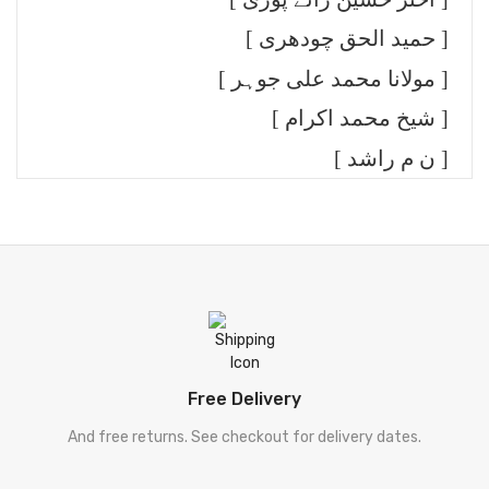
[ قتیل شفائی ]
Qateel Shifai
[ حمید الحق چودھری ]
[ مجید امجد ]
Majeed Amjad
[ مولانا محمد علی جوہر ]
[ ساحر لدھیانوی ]
[ شیخ محمد اکرام ]
Sahir
[ ن م راشد ]
[ شہزاد احمد ]
Shehzad
[ احمد راہی ]
Ahmad Rahi
[ زاہدہ حنا ]
Zahida Hina
[ ڈیل کارنگی ]
Deel Karneegi
[ فلسفہ ]
Falsafa
Free Delivery
[ دیگر موضوعات ]
Digar Mozooat
And free returns. See checkout for delivery dates.
[ سفر نامہ ]
Safar Nama