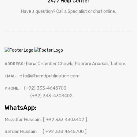
24/7 Help Center
Have a question? Call a Specialist or chat online.
Rana Chamber Chowk, Poorani Anarkali, Lahore.
ADDRESS:
info@alhamdpublication.com
EMAIL:
(+92) 333-4645700
PHONE:
(+92) 333-4303402
WhatsApp:
Muzaffar Hussain
[ +92 333 4303402 ]
Safdar Hussain
[ +92 333 4645700 ]