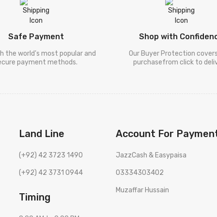
Safe Payment
Shop with Confiden
h the world's most popular and
Our Buyer Protection cover
ecure payment methods.
purchasefrom click to deliv
Land Line
Account For Paymen
(+92) 42 3723 1490
JazzCash & Easypaisa
(+92) 42 3731 0944
03334303402
Muzaffar Hussain
Timing