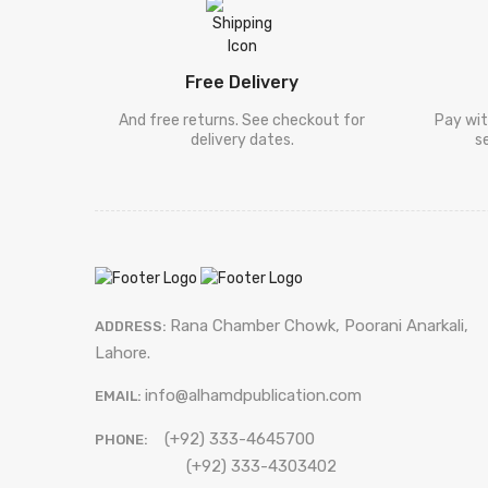
[ ڈیل کارنگی
Deel Karneegi
]
[ فلسفہ ]
Falsafa
Free Delivery
[ دیگر
And free returns. See checkout for
Pay wit
Digar Mozooat
delivery dates.
s
موضوعات ]
[ سفر نامہ ]
Safar Nama
[ طنزو مزاح
Tanz-O-Mizah
]
[ شخصی
Shakhsi Khaqa
خاکہ ]
[ پنجابی کلام
Rana Chamber Chowk, Poorani Anarkali,
ADDRESS:
Punjabi Kalam
]
Lahore.
[ نامور
info@alhamdpublication.com
شعراکا کلام
EMAIL:
Shayari
[ سیٹ ]
Sets
(+92) 333-4645700
]
PHONE:
[ فالسفہ ]
Falsafa
(+92) 333-4303402