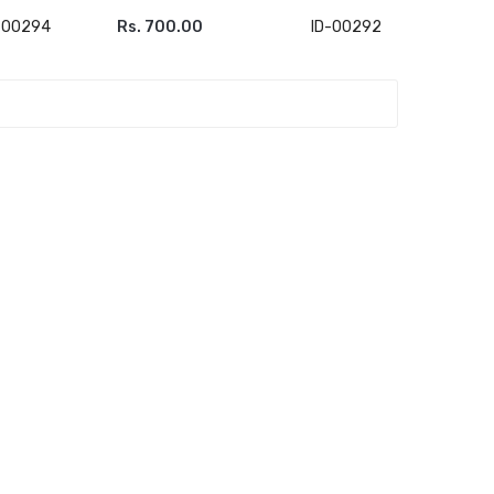
-00294
Rs. 700.00
ID-00292
ADD TO CART