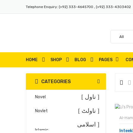
Telephone Enquiry:
(+92) 333-4645700 , (+92) 333-4303402
HOME
SHOP
BLOG
PAGES
CO
CATEGORIES
[ ناول ]
Novel
[ ناولٹ ]
Novlet
Al-Ham
[ اسلامی
Islamic
Intee