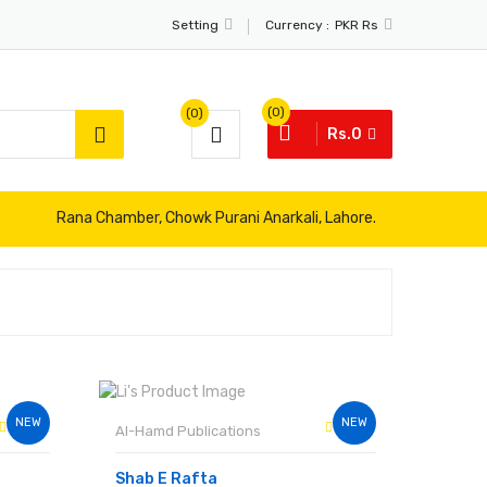
Currency :
Setting
PKR Rs
(0)
(0)
Rs.0
Rana Chamber, Chowk Purani Anarkali, Lahore.
NEW
NEW
Al-Hamd Publications
Shab E Rafta