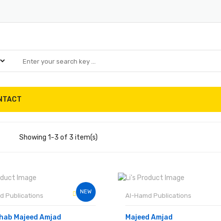
NTACT
Showing 1-3 of 3 item(s)
NEW
d Publications
Al-Hamd Publications
khab Majeed Amjad
Majeed Amjad