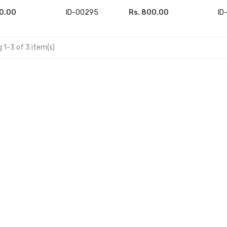
00.00
ID-00295
Rs. 800.00
ID
 TO CART
ADD TO CART
 1-3 of 3 item(s)