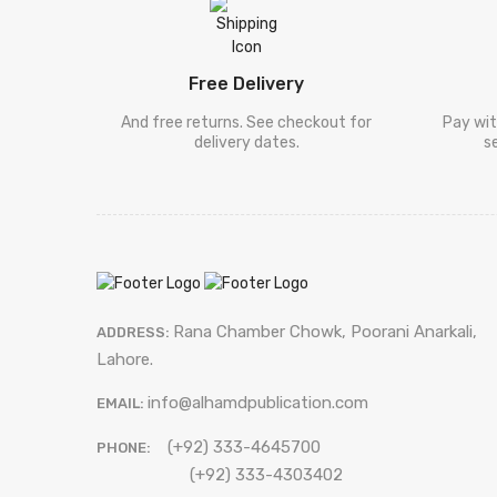
[ ڈیل کارنگی
Deel Karneegi
]
[ فلسفہ ]
Falsafa
Free Delivery
[ دیگر
And free returns. See checkout for
Pay wit
Digar Mozooat
delivery dates.
s
موضوعات ]
[ سفر نامہ ]
Safar Nama
[ طنزو مزاح
Tanz-O-Mizah
]
[ شخصی
Shakhsi Khaqa
خاکہ ]
[ پنجابی کلام
Rana Chamber Chowk, Poorani Anarkali,
ADDRESS:
Punjabi Kalam
]
Lahore.
[ نامور
info@alhamdpublication.com
شعراکا کلام
EMAIL:
Shayari
[ سیٹ ]
Sets
(+92) 333-4645700
]
PHONE:
[ فالسفہ ]
Falsafa
(+92) 333-4303402