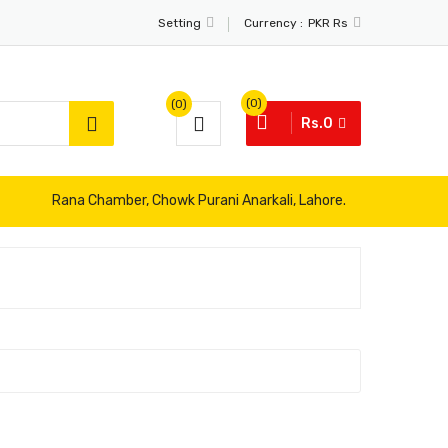
Currency :
Setting
PKR Rs
(0)
(0)
Rs.0
Rana Chamber, Chowk Purani Anarkali, Lahore.