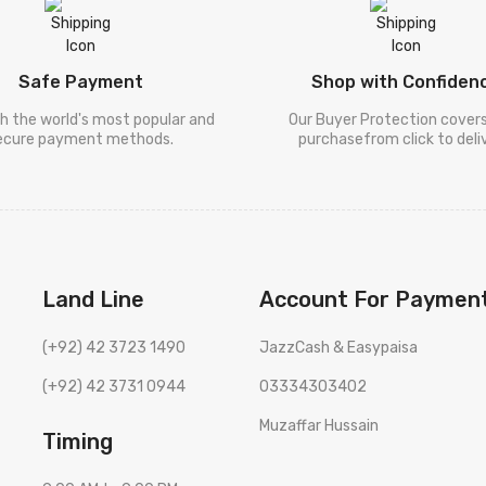
Safe Payment
Shop with Confiden
h the world's most popular and
Our Buyer Protection cover
ecure payment methods.
purchasefrom click to deliv
Land Line
Account For Paymen
(+92) 42 3723 1490
JazzCash & Easypaisa
(+92) 42 3731 0944
03334303402
Muzaffar Hussain
Timing