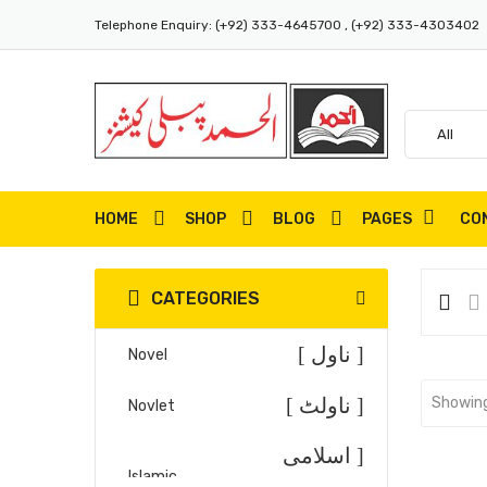
Telephone Enquiry:
(+92) 333-4645700 , (+92) 333-4303402
HOME
SHOP
BLOG
PAGES
CO
CATEGORIES
[ ناول ]
Novel
[ ناولٹ ]
Showing
Novlet
[ اسلامی
Islamic