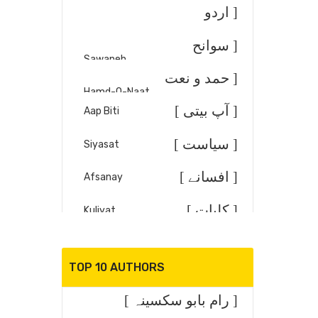
کتب ]
[ اردو
کلاسیکی
Urdu Adab
[ سوانح
Sawaneh
ادب ]
عمری ]
[ حمد و نعت
Hamd-O-Naat
]
[ آپ بیتی ]
Aap Biti
[ سیاست ]
Siyasat
[ افسانے ]
Afsanay
[ کلیات ]
Kuliyat
[ تقریر
Taqreer/Khitabat
TOP 10 AUTHORS
خطابت ]
[ انتخاب
Shayari
[ رام بابو سکسینہ ]
شاعری ]
[ مصطفے