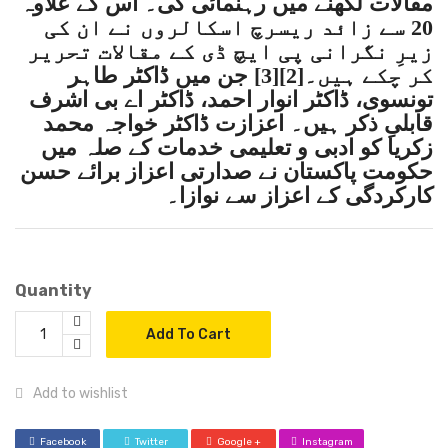
مقالات لکھنے میں رہنمائی کی۔ اس کے علاوہ
20 سے زائد ریسرچ اسکالروں نے ان کی
زیرِ نگرانی پی ایچ ڈی کے مقالات تحریر
کر چکے ہیں۔[2][3] جن میں ڈاکٹر طاہر
تونسوی، ڈاکٹر انوار احمد، ڈاکٹر اے بی اشرف
قابلیِ ذکر ہیں۔ اعزازت ڈاکٹر خواجہ محمد
زکریا کو ادبی و تعلیمی خدمات کے صلہ میں
حکومت پاکستان نے صدارتی اعزاز برائے حسن
کارکردگی کے اعزاز سے نوازا۔
Quantity
Add To Cart
Add to wishlist
Facebook
Twitter
Google +
Instagram