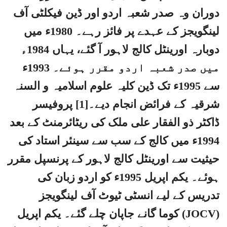
دوران وہ صدر شعبہ اردو اور ڈین فیکلٹی آف
لینگویجز کے عہدے پر فائز رہے۔ 1980ء میں
دوبارہ اورینٹل کالج لاہور آ گئے، یہاں 1984ء
میں صدر شعبہ اردو مقرر ہوئے۔ 1993ء
سے 1995ء تک ڈین کلیہ علوم اسلامیہ و السنہ
شرقیہ کے فرائض انجام دیے۔[1] پروفیسر
ڈاکٹر ذو الفقار علی ملک کی ریٹائرمنٹ کے بعد
1994ء میں کالج کے سب سے سینئر استاد کی
حیثیت سے اورینٹل کالج لاہور کے پرنسپل مقرر
ہوئے۔ یکم اپریل 1995ء کو اردو زبان کی
تدریس کے لیے انسٹی ٹیوٹ آف لینگویجز
(JOCV) کوما گانے جاپان چلے گئے۔ یکم اپریل