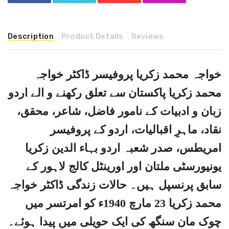
Description
Product Details
Reviews
خواجہ محمد زکریا پروفیسر ڈاکٹر خواجہ
محمد زکریا پاکستان سے تعلق رکھنے و الے اردو
زبان و ادبیات کے نامور فاضل، شاعر، محقق،
نقاد، ماہرِ اقبالیات، اردو کے پروفیسر
امریطس، صدر شعبہ اردو بہاء الدین زکریا
یونیورسٹی ملتان اور اورینٹل کالج لاہور کے
سابق پرنسپل ہیں۔ حالات زندگی ڈاکٹر خواجہ
محمد زکریا 23 مارچ 1940ء کو امرتسر میں
چوک مان سنگھ کی ایک حویلی میں پیدا ہوئے۔