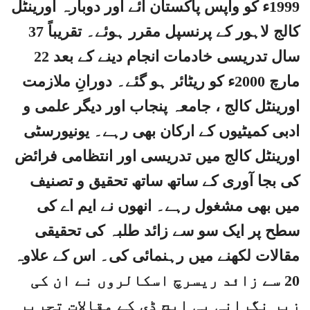
1999ء کو واپس پاکستان آئے اور دوبارہ اورینٹل
کالج لاہور کے پرنسپل مقرر ہوئے۔ تقریباً 37
سال تدریسی خادمات انجام دینے کے بعد 22
مارچ 2000ء کو ریٹائر ہو گئے۔ دورانِ ملازمت
اورینٹل کالج ، جامعہ پنجاب اور دیگر علمی و
ادبی کمیٹیوں کے ارکان بھی رہے۔ یونیورسٹی
اورینٹل کالج میں تدریسی اور انتظامی فرائض
کی بجا آوری کے ساتھ ساتھ تحقیق و تصنیف
میں بھی مشغول رہے۔ انھوں نے ایم اے کی
سطح پر ایک سو سے زائد طلبہ کی تحقیقی
مقالات لکھنے میں رہنمائی کی۔ اس کے علاوہ
20 سے زائد ریسرچ اسکالروں نے ان کی
زیرِ نگرانی پی ایچ ڈی کے مقالات تحریر