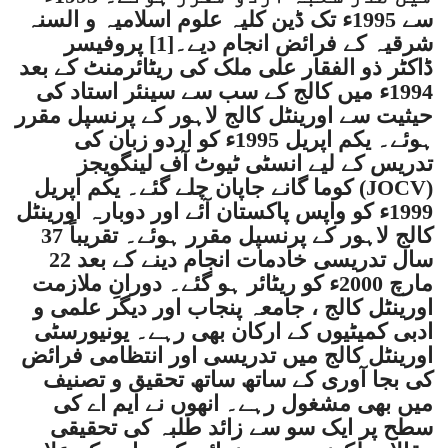
سے 1995ء تک ڈین کلیہ علوم اسلامیہ و السنہ
شرقیہ کے فرائض انجام دیے۔[1] پروفیسر
ڈاکٹر ذو الفقار علی ملک کی ریٹائرمنٹ کے بعد
1994ء میں کالج کے سب سے سینئر استاد کی
حیثیت سے اورینٹل کالج لاہور کے پرنسپل مقرر
ہوئے۔ یکم اپریل 1995ء کو اردو زبان کی
تدریس کے لیے انسٹی ٹیوٹ آف لینگویجز
(JOCV) کوما گانے جاپان چلے گئے۔ یکم اپریل
1999ء کو واپس پاکستان آئے اور دوبارہ اورینٹل
کالج لاہور کے پرنسپل مقرر ہوئے۔ تقریباً 37
سال تدریسی خادمات انجام دینے کے بعد 22
مارچ 2000ء کو ریٹائر ہو گئے۔ دورانِ ملازمت
اورینٹل کالج ، جامعہ پنجاب اور دیگر علمی و
ادبی کمیٹیوں کے ارکان بھی رہے۔ یونیورسٹی
اورینٹل کالج میں تدریسی اور انتظامی فرائض
کی بجا آوری کے ساتھ ساتھ تحقیق و تصنیف
میں بھی مشغول رہے۔ انھوں نے ایم اے کی
سطح پر ایک سو سے زائد طلبہ کی تحقیقی