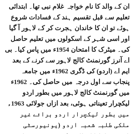
ان کے والد کا نام خواجہ غلام نبی تھا۔ ابتدائی
تعلیم سے قبل تقسیم ہند کے فسادات شروع
ہوئے تو ان کا خاندان ہجرت کر کے لاہور آ گیا
اور اسی شہر کے اسکولوں میں تعلیم حاصل
کی۔ میٹرک کا امتحان 1954ء میں پاس کیا۔ بی
اے آنرز گورنمنٹ کالج لاہور سے کرنے کے بعد
ایم اے (اردو) کی ڈگری 1962ء میں جامعہ
پنجاب سے اول درجہ میں حاصل کی۔ 1962ء
میں گورنمنٹ کالج لاہور میں بطور اردو
لیکچرار تعیناتی ہوئی، بعد ازاں جولائی 1963ء
میں بطور لیکچرار اردو برائے غیر
ملکی طلبہ شعبہ اردو (یونیورسٹی