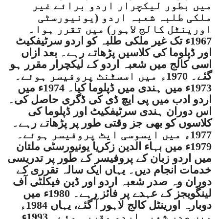
میں بطور لیکچرار اردو برائے غیر
ملکی طلبہ شعبہ اردو (یونیورسٹی
اورینٹل کالج لاہور) میں تقرر ہوا۔
1967ء تک غیر ملکی طلبہ کو اردو سرٹیفکیٹ
اور ڈپلوما کی کلاسیں پڑھاتے رہے۔ بعد ازاں
اسی کالج میں شعبہ اردو کے لیکچرار مقرر ہو
گئے۔ 1970ء میں اسسٹنٹ پروفیسر ہوئے۔
1973ء میں ہندی میں ڈپلوما کیا۔ 1974ء میں
اردو ادب میں پی ایچ ڈی کی ڈگری حاصل کی۔
اس دوران ہندی سرٹیفکیٹ اور ڈپلوما کی
کلاسوں کو بھی جز وقتی طور پر پڑھاتے رہے۔
1977ء میں ایسوسی ایٹ پروفیسر ہوئے۔
1979ء میں بہاء الدین زکریا یونیورسٹی ملتان
میں اردو زبان کے پروفیسر کے طور پر تدریسی
خدمات انجام دیں۔ یہاں ایک سالہ تقرری کے
دوران وہ صدر شعبہ اردو اور ڈین فیکلٹی آف
لینگویجز کے عہدے پر فائز رہے۔ 1980ء میں
دوبارہ اورینٹل کالج لاہور آ گئے، یہاں 1984ء
میں صدر شعبہ اردو مقرر ہوئے۔ 1993ء