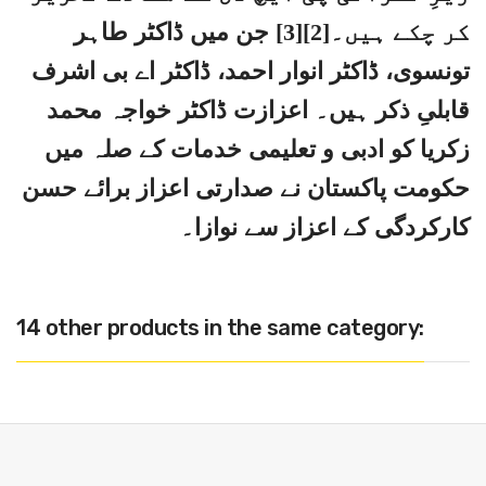
کر چکے ہیں۔[2][3] جن میں ڈاکٹر طاہر
تونسوی، ڈاکٹر انوار احمد، ڈاکٹر اے بی اشرف
قابلیِ ذکر ہیں۔ اعزازت ڈاکٹر خواجہ محمد
زکریا کو ادبی و تعلیمی خدمات کے صلہ میں
حکومت پاکستان نے صدارتی اعزاز برائے حسن
کارکردگی کے اعزاز سے نوازا۔
14 other products in the same category: