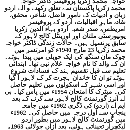
خواجہ محمد زکریا پروفیسر ڈاکٹر خواجہ
محمد زکریا پاکستان سے تعلق رکھنے و الے اردو
زبان و ادبیات کے نامور فاضل، شاعر، محقق،
نقاد، ماہرِ اقبالیات، اردو کے پروفیسر
امریطس، صدر شعبہ اردو بہاء الدین زکریا
یونیورسٹی ملتان اور اورینٹل کالج لاہور کے
سابق پرنسپل ہیں۔ حالات زندگی ڈاکٹر خواجہ
محمد زکریا 23 مارچ 1940ء کو امرتسر میں
چوک مان سنگھ کی ایک حویلی میں پیدا ہوئے۔
ان کے والد کا نام خواجہ غلام نبی تھا۔ ابتدائی
تعلیم سے قبل تقسیم ہند کے فسادات شروع
ہوئے تو ان کا خاندان ہجرت کر کے لاہور آ گیا
اور اسی شہر کے اسکولوں میں تعلیم حاصل
کی۔ میٹرک کا امتحان 1954ء میں پاس کیا۔ بی
اے آنرز گورنمنٹ کالج لاہور سے کرنے کے بعد
ایم اے (اردو) کی ڈگری 1962ء میں جامعہ
پنجاب سے اول درجہ میں حاصل کی۔ 1962ء
میں گورنمنٹ کالج لاہور میں بطور اردو
لیکچرار تعیناتی ہوئی، بعد ازاں جولائی 1963ء