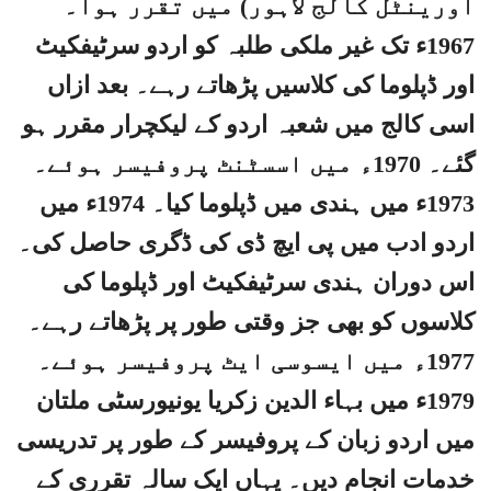
اورینٹل کالج لاہور) میں تقرر ہوا۔
1967ء تک غیر ملکی طلبہ کو اردو سرٹیفکیٹ
اور ڈپلوما کی کلاسیں پڑھاتے رہے۔ بعد ازاں
اسی کالج میں شعبہ اردو کے لیکچرار مقرر ہو
گئے۔ 1970ء میں اسسٹنٹ پروفیسر ہوئے۔
1973ء میں ہندی میں ڈپلوما کیا۔ 1974ء میں
اردو ادب میں پی ایچ ڈی کی ڈگری حاصل کی۔
اس دوران ہندی سرٹیفکیٹ اور ڈپلوما کی
کلاسوں کو بھی جز وقتی طور پر پڑھاتے رہے۔
1977ء میں ایسوسی ایٹ پروفیسر ہوئے۔
1979ء میں بہاء الدین زکریا یونیورسٹی ملتان
میں اردو زبان کے پروفیسر کے طور پر تدریسی
خدمات انجام دیں۔ یہاں ایک سالہ تقرری کے