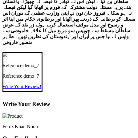
سلطان بن گیا ۔ لیکن اُس نے گوادر کا قبضہ نہ چھوڑا۔ پاکستان
بننے پر یہ مسئلہ دولت مشترکہ کے فورم پر اٹھایا گیا لیکن فیصلہ
نہ ہو سکا ۔ فیروز خان نون نے اپنی وزارت عظمی کے دوران اس
مسئلہ کو برطانیہ کے ذریعے پھر اُٹھایا اور برطانوی حکام میں اپنا اثر
و رسوخ اور مدل موقف استعمال کرتے ہوئے زر نقد کے عوض
سلطان مسقط سے چوبیس سو مربع میل کا علاقہ خاموشی سے
واپس لے لیا جس پر ایران اور ہندوستان کی نظریں تھیں۔ طاہر
منصور فاروقی
Reference
demo_7
Reference
demo_7
Write Your Review!
Write Your Review
Feroz Khan Noon