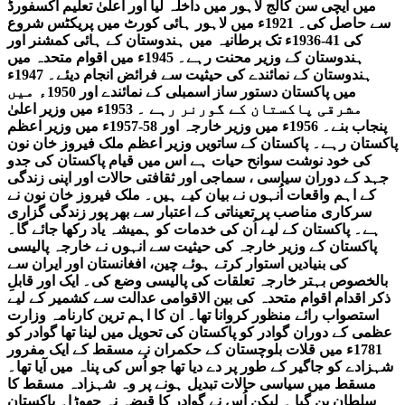
میں ایچی سن کالج لاہور میں داخلہ لیا اور اعلیٰ تعلیم آکسفورڈ
سے حاصل کی۔ 1921ء میں لاہور ہائی کورٹ میں پریکٹس شروع
کی 41-1936ء تک برطانیہ میں ہندوستان کے ہائی کمشنر اور
ہندوستان کے وزیر محنت رہے۔ 1945ء میں اقوام متحدہ میں
ہندوستان کے نمائندے کی حیثیت سے فرائض انجام دیئے۔ 1947ء
میں پاکستان دستور ساز اسمبلی کے نمائندے اور 1950ء میں
مشرقی پاکستان کے گورنر رہے ۔ 1953ء میں وزیر اعلیٰ
پنجاب بنے۔ 1956ء میں وزیر خارجہ اور 58-1957ء میں وزیر اعظم
پاکستان رہے۔ پاکستان کے ساتویں وزیر اعظم ملک فیروز خان نون
کی خود نوشت سوانح حیات ہے اس میں قیام پاکستان کی جدو
جہد کے دوران سیاسی ، سماجی اور ثقافتی حالات اور اپنی زندگی
کے اہم واقعات اُنہوں نے بیان کیے ہیں۔ ملک فیروز خان نون نے
سرکاری مناصب پر تعیناتی کے اعتبار سے بھر پور زندگی گزاری
ہے۔ پاکستان کے لیے اُن کی خدمات کو ہمیشہ یاد رکھا جائے گا۔
پاکستان کے وزیر خارجہ کی حیثیت سے انہوں نے خارجہ پالیسی
کی بنیادیں استوار کرتے ہوئے چین، افغانستان اور ایران سے
بالخصوص بہتر خارجہ تعلقات کی پالیسی وضع کی۔ ایک اور قابلِ
ذکر اقدام اقوام متحدہ کی بین الاقوامی عدالت سے کشمیر کے لیے
استصواب رائے منظور کروانا تھا۔ ان کا اہم ترین کارنامہ وزارت
عظمی کے دوران گوادر کو پاکستان کی تحویل میں لینا تھا گوادر کو
1781ء میں قلات بلوچستان کے حکمران نے مسقط کے ایک مفرور
شہزادے کو جاگیر کے طور پر دے دیا تھا جو اُس کی پناہ میں آیا تھا۔
مسقط میں سیاسی حالات تبدیل ہونے پر وہ شہزادہ مسقط کا
سلطان بن گیا ۔ لیکن اُس نے گوادر کا قبضہ نہ چھوڑا۔ پاکستان