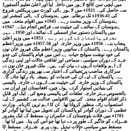
میں ایچی سن کالج لاہور میں داخلہ لیا اور اعلیٰ تعلیم آکسفورڈ
سے حاصل کی۔ 1921ء میں لاہور ہائی کورٹ میں پریکٹس شروع
کی 41-1936ء تک برطانیہ میں ہندوستان کے ہائی کمشنر اور
ہندوستان کے وزیر محنت رہے۔ 1945ء میں اقوام متحدہ میں
ہندوستان کے نمائندے کی حیثیت سے فرائض انجام دیئے۔ 1947ء
میں پاکستان دستور ساز اسمبلی کے نمائندے اور 1950ء میں
مشرقی پاکستان کے گورنر رہے ۔ 1953ء میں وزیر اعلیٰ
پنجاب بنے۔ 1956ء میں وزیر خارجہ اور 58-1957ء میں وزیر اعظم
پاکستان رہے۔ پاکستان کے ساتویں وزیر اعظم ملک فیروز خان نون
کی خود نوشت سوانح حیات ہے اس میں قیام پاکستان کی جدو
جہد کے دوران سیاسی ، سماجی اور ثقافتی حالات اور اپنی زندگی
کے اہم واقعات اُنہوں نے بیان کیے ہیں۔ ملک فیروز خان نون نے
سرکاری مناصب پر تعیناتی کے اعتبار سے بھر پور زندگی گزاری
ہے۔ پاکستان کے لیے اُن کی خدمات کو ہمیشہ یاد رکھا جائے گا۔
پاکستان کے وزیر خارجہ کی حیثیت سے انہوں نے خارجہ پالیسی
کی بنیادیں استوار کرتے ہوئے چین، افغانستان اور ایران سے
بالخصوص بہتر خارجہ تعلقات کی پالیسی وضع کی۔ ایک اور قابلِ
ذکر اقدام اقوام متحدہ کی بین الاقوامی عدالت سے کشمیر کے لیے
استصواب رائے منظور کروانا تھا۔ ان کا اہم ترین کارنامہ وزارت
عظمی کے دوران گوادر کو پاکستان کی تحویل میں لینا تھا گوادر کو
1781ء میں قلات بلوچستان کے حکمران نے مسقط کے ایک مفرور
شہزادے کو جاگیر کے طور پر دے دیا تھا جو اُس کی پناہ میں آیا تھا۔
مسقط میں سیاسی حالات تبدیل ہونے پر وہ شہزادہ مسقط کا