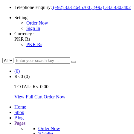
Telephone Enquiry:
(+92) 333-4645700 , (+92) 333-4303402
Setting
Order Now
Sign In
Currency :
PKR Rs
PKR Rs
(0)
Rs.0
(0)
TOTAL:
Rs. 0.00
View Full Cart
Order Now
Home
Shop
Blog
Pages
Order Now
Wishlist