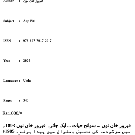
فیروز خان نون
:
Author
Subject
:
Aap Biti
ISBN
:
978-627-7917-22-7
Year
:
2026
Language
:
Urdu
Pages
:
343
Rs:1000/=
فیروز خان نون ... سوانح حیات ... ایک جائزہ فیروز خان نون 1893ء
میں سرگودھا کی تحصیل بھلوال میں پیدا ہوئے ۔ 1905ء