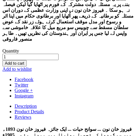
بننے پر یہ مسئلہ دولت مشترکہ کے فورم پر اٹھایا گیا لیکن فیصلہ
نہ ہو سکا ۔ فیروز خان نون نے اپنی وزارت عظمی کے دوران اس
مسئلہ کو برطانیہ کے ذریعے پھر اُٹھایا اور برطانوی حکام میں اپنا اثر
و رسوخ اور مدل موقف استعمال کرتے ہوئے زر نقد کے عوض
سلطان مسقط سے چوبیس سو مربع میل کا علاقہ خاموشی سے
واپس لے لیا جس پر ایران اور ہندوستان کی نظریں تھیں۔ طاہر
منصور فاروقی
Quantity
Add to cart
Add to wishlist
Facebook
Twitter
Google +
Instagram
Description
Product Details
Reviews
فیروز خان نون ... سوانح حیات ... ایک جائزہ فیروز خان نون 1893ء
میں سرگودھا کی تحصیل بھلوال میں پیدا ہوئے ۔ 1905ء