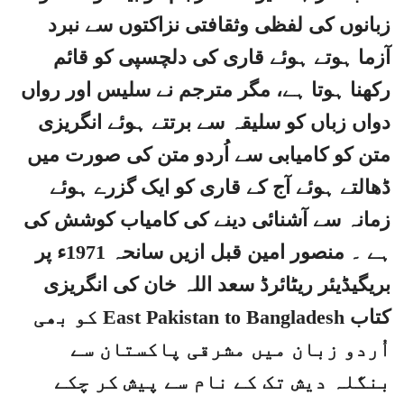
زبانوں کی لفظی وثقافتی نزاکتوں سے نبرد
آزما ہوتے ہوئے قاری کی دلچسپی کو قائم
رکھنا ہوتا ہے، مگر مترجم نے سلیس اور رواں
دواں زباں کو سلیقہ سے برتتے ہوئے انگریزی
متن کو کامیابی سے اُردو متن کی صورت میں
ڈھالتے ہوئے آج کے قاری کو ایک گزرے ہوئے
زمانہ سے آشنائی دینے کی کامیاب کوشش کی
ہے ۔ منصور امین قبل ازیں سانحہ 1971ء پر
بریگیڈیئر ریٹائرڈ سعد اللہ خان کی انگریزی
کتاب East Pakistan to Bangladesh کو بھی
اُردو زبان میں مشرقی پاکستان سے
بنگلہ دیش تک کے نام سے پیش کر چکے