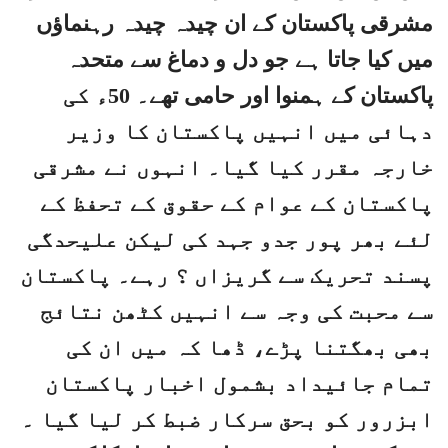
مشرقی پاکستان کے ان چیدہ چیدہ رہنماؤں
میں کیا جاتا ہے جو دل و دماغ سے متحدہ
پاکستان کے ہمنوا اور حامی تھے۔ 50ء کی
دہائی میں انہیں پاکستان کا وزیر
خارجہ مقرر کیا گیا۔ انہوں نے مشرقی
پاکستان کے عوام کے حقوق کے تحفظ کے
لئے بھر پور جدو جہد کی لیکن علیحدگی
پسند تحریک سے گریزاں ؟ رہے۔ پاکستان
سے محبت کی وجہ سے انہیں کٹھن نتائج
بھی بھگتنا پڑے، ڈھا کہ میں ان کی
تمام جائیداد بشمول اخبار پاکستان
ابزرور کو بحق سرکار ضبط کر لیا گیا ۔