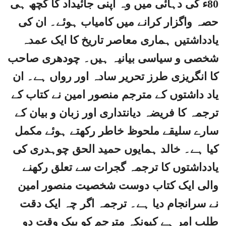
80ء کی دہائی میں وہ اپنی جائیداد کا کچھ ہی
حصہ واگزار کرانے میں کامیاب ہوئے۔ ان کی
یادداشتیں ہماری معاصر تاریخ کا ایک عمدہ
شخصی و سیاسی بیانیہ ہیں۔ چودھری صاحب
کا انگریزی طرز تحریر سادہ اور رواں ہے۔ ان
یاد داشتوں کے مترجم منصور امین نے کتاب کے
ترجمہ کا فریضہ دیانتداری اور زبان و بیان کے
سارے سلیقے ملحوظ خاطر رکھتے ہوئے مکمل
کیا ہے۔ خالد ہمایوں حمید الحق چوہدری کی
یادداشتوں کا ترجمہ گجرات سے تعلق رکھنے
والی ایک کتاب دوست شخصیت منصور امین
نے سرانجام دیا ہے۔ ترجمہ اگر چہ ایک دقت
طلب امر ہے کیونکہ مترجم کو بیک وقت دو