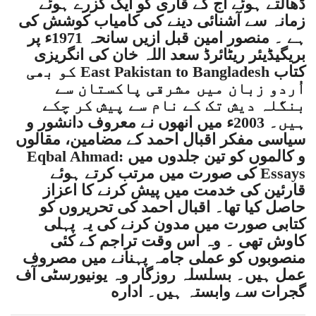
ڈھالتے ہوئے آج کے قاری کو ایک گزرے ہوئے
زمانہ سے آشنائی دینے کی کامیاب کوشش کی
ہے ۔ منصور امین قبل ازیں سانحہ 1971ء پر
بریگیڈیئر ریٹائرڈ سعد اللہ خان کی انگریزی
کتاب East Pakistan to Bangladesh کو بھی
اُردو زبان میں مشرقی پاکستان سے
بنگلہ دیش تک کے نام سے پیش کر چکے
ہیں۔ 2003ء میں انھوں نے معروف دانشور و
سیاسی مفکر اقبال احمد کے مضامین، مقالوں
و کالموں کو تین جلدوں میں Eqbal Ahmad:
Essays کی صورت میں مرتب کرتے ہوئے
قارئین کی خدمت میں پیش کرنے کا اعزاز
حاصل کیا تھا۔ اقبال احمد کی تحریروں کو
کتابی صورت میں مدون کرنے کی یہ پہلی
کاوش تھی ۔ وہ اس وقت تراجم کے کئی
منصوبوں کو عملی جامہ پہنانے میں مصروف
عمل ہیں۔ بسلسلہ روزگار وہ یونیورسٹی آف
گجرات سے وابستہ ہیں۔ اداره