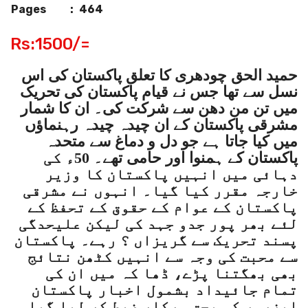
Pages
:
464
Rs:1500/=
حمید الحق چودھری کا تعلق پاکستان کی اس
نسل سے تھا جس نے قیام پاکستان کی تحریک
میں تن من دھن سے شرکت کی۔ ان کا شمار
مشرقی پاکستان کے ان چیدہ چیدہ رہنماؤں
میں کیا جاتا ہے جو دل و دماغ سے متحدہ
پاکستان کے ہمنوا اور حامی تھے۔ 50ء کی
دہائی میں انہیں پاکستان کا وزیر
خارجہ مقرر کیا گیا۔ انہوں نے مشرقی
پاکستان کے عوام کے حقوق کے تحفظ کے
لئے بھر پور جدو جہد کی لیکن علیحدگی
پسند تحریک سے گریزاں ؟ رہے۔ پاکستان
سے محبت کی وجہ سے انہیں کٹھن نتائج
بھی بھگتنا پڑے، ڈھا کہ میں ان کی
تمام جائیداد بشمول اخبار پاکستان
ابزرور کو بحق سرکار ضبط کر لیا گیا ۔