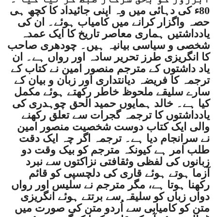
80ء کی دہائی میں وہ اپنی جائیداد کا کچھ ہی
حصہ واگزار کرانے میں کامیاب ہوئے۔ ان کی
یادداشتیں ہماری معاصر تاریخ کا ایک عمدہ
شخصی و سیاسی بیانیہ ہیں۔ چودھری صاحب
کا انگریزی طرز تحریر سادہ اور رواں ہے۔ ان
یاد داشتوں کے مترجم منصور امین نے کتاب کے
ترجمہ کا فریضہ دیانتداری اور زبان و بیان کے
سارے سلیقے ملحوظ خاطر رکھتے ہوئے مکمل
کیا ہے۔ خالد ہمایوں حمید الحق چوہدری کی
یادداشتوں کا ترجمہ گجرات سے تعلق رکھنے
والی ایک کتاب دوست شخصیت منصور امین
نے سرانجام دیا ہے۔ ترجمہ اگر چہ ایک دقت
طلب امر ہے کیونکہ مترجم کو بیک وقت دو
زبانوں کی لفظی وثقافتی نزاکتوں سے نبرد
آزما ہوتے ہوئے قاری کی دلچسپی کو قائم
رکھنا ہوتا ہے، مگر مترجم نے سلیس اور رواں
دواں زباں کو سلیقہ سے برتتے ہوئے انگریزی
متن کو کامیابی سے اُردو متن کی صورت میں