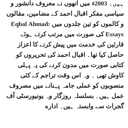
ہیں۔ 2003ء میں انھوں نے معروف دانشور و
سیاسی مفکر اقبال احمد کے مضامین، مقالوں
و کالموں کو تین جلدوں میں Eqbal Ahmad:
Essays کی صورت میں مرتب کرتے ہوئے
قارئین کی خدمت میں پیش کرنے کا اعزاز
حاصل کیا تھا۔ اقبال احمد کی تحریروں کو
کتابی صورت میں مدون کرنے کی یہ پہلی
کاوش تھی ۔ وہ اس وقت تراجم کے کئی
منصوبوں کو عملی جامہ پہنانے میں مصروف
عمل ہیں۔ بسلسلہ روزگار وہ یونیورسٹی آف
گجرات سے وابستہ ہیں۔ اداره